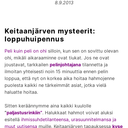
8.9.2013
Keitaanjärven mysteerit:
loppuhuipennus
Peli kuin peli on ohi
silloin, kun sen on sovittu olevan
ohi, mikäli aikaraaminne ovat tiukat. Jos ne ovat
joustavat, tarkkailen
pelinjohtajana
tilannetta ja
ilmoitan yhteisesti noin 15 minuuttia ennen pelin
loppua, että nyt on korkea aika hoitaa hahmojenne
puolesta kaikki ne tärkeimmät asiat, jotka vielä
haluatte hoitaa.
Sitten keräännymme aina kaikki kuulolle
”
paljastusrinkiin”
. Halukkaat hahmot voivat aluksi
esitellä
ihmissuhdetilanteensa, urasuunnitelmansa ja
muut uutisensa
muille. Keitaanjärven tapauksessa
kyse