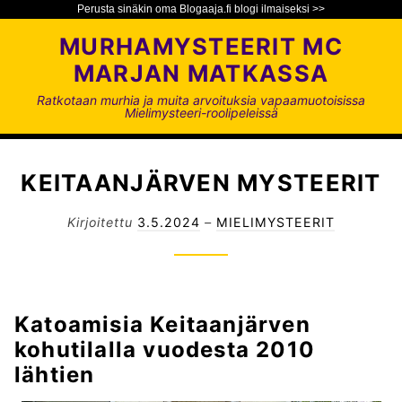
Perusta sinäkin oma Blogaaja.fi blogi ilmaiseksi >>
S
MURHAMYSTEERIT MC
i
MARJAN MATKASSA
i
r
Ratkotaan murhia ja muita arvoituksia vapaamuotoisissa
Mielimysteeri-roolipeleissä
r
y
s
KEITAANJÄRVEN MYSTEERIT
i
s
Kirjoitettu
3.5.2024
–
MIELIMYSTEERIT
ä
l
t
ö
ö
Katoamisia Keitaanjärven
n
kohutilalla vuodesta 2010
lähtien