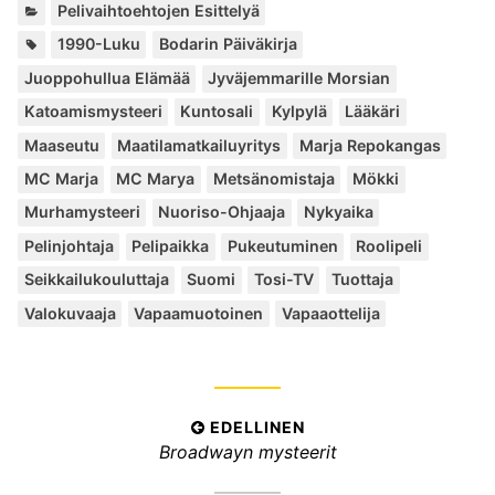
K
Pelivaihtoehtojen Esittelyä
a
A
,
,
,
,
,
,
,
,
,
,
,
,
,
,
,
,
,
,
,
,
,
,
,
,
,
,
,
,
1990-Luku
Bodarin Päiväkirja
t
v
Juoppohullua Elämää
Jyväjemmarille Morsian
e
a
g
Katoamismysteeri
Kuntosali
Kylpylä
Lääkäri
i
o
n
Maaseutu
Maatilamatkailuyritys
Marja Repokangas
r
s
i
MC Marja
MC Marya
Metsänomistaja
Mökki
a
a
n
Murhamysteeri
Nuoriso-Ohjaaja
Nykyaika
t
a
:
Pelinjohtaja
Pelipaikka
Pukeutuminen
Roolipeli
t
:
Seikkailukouluttaja
Suomi
Tosi-TV
Tuottaja
Valokuvaaja
Vapaamuotoinen
Vapaaottelija
A
EDELLINEN
E
Broadwayn mysteerit
r
d
t