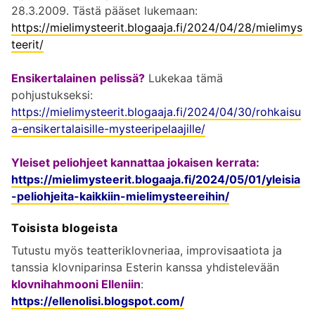
28.3.2009. Tästä pääset lukemaan:
https://mielimysteerit.blogaaja.fi/2024/04/28/mielimys
teerit/
Ensikertalainen
pelissä?
Lukekaa tämä
pohjustukseksi:
https://mielimysteerit.blogaaja.fi/2024/04/30/rohkaisu
a-ensikertalaisille-mysteeripelaajille/
Yleiset peliohjeet kannattaa jokaisen kerrata:
https://mielimysteerit.blogaaja.fi/2024/05/01/yleisia
-peliohjeita-kaikkiin-mielimysteereihin/
Toisista blogeista
Tutustu myös teatteriklovneriaa, improvisaatiota ja
tanssia klovniparinsa Esterin kanssa yhdistelevään
klovnihahmooni Elleniin
:
https://ellenolisi.blogspot.com/