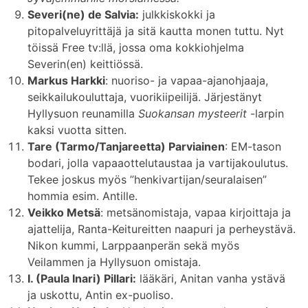
Severi(ne) de Salvia:
julkkiskokki ja
pitopalveluyrittäjä ja sitä kautta monen tuttu. Nyt
töissä Free tv:llä, jossa oma kokkiohjelma
Severin(en) keittiössä.
Markus Harkki
: nuoriso- ja vapaa-ajanohjaaja,
seikkailukouluttaja, vuorikiipeilijä. Järjestänyt
Hyllysuon reunamilla
Suokansan mysteerit
-larpin
kaksi vuotta sitten.
Tare (Tarmo/Tanjareetta) Parviainen
: EM-tason
bodari, jolla vapaaottelutaustaa ja vartijakoulutus.
Tekee joskus myös ”henkivartijan/seuralaisen”
hommia esim. Antille.
Veikko Metsä
: metsänomistaja, vapaa kirjoittaja ja
ajattelija, Ranta-Keitureitten naapuri ja perheystävä.
Nikon kummi, Larppaanperän sekä myös
Veilammen ja Hyllysuon omistaja.
I. (Paula Inari) Pillari:
lääkäri, Anitan vanha ystävä
ja uskottu, Antin ex-puoliso.