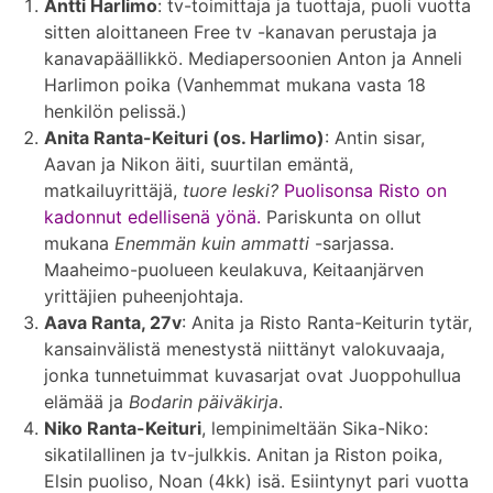
Antti Harlimo
: tv-toimittaja ja tuottaja, puoli vuotta
sitten aloittaneen Free tv -kanavan perustaja ja
kanavapäällikkö. Mediapersoonien Anton ja Anneli
Harlimon poika (Vanhemmat mukana vasta 18
henkilön pelissä.)
Anita Ranta-Keituri (os. Harlimo)
: Antin sisar,
Aavan ja Nikon äiti, suurtilan emäntä,
matkailuyrittäjä,
tuore leski?
Puolisonsa Risto on
kadonnut edellisenä yönä.
Pariskunta on ollut
mukana
Enemmän kuin ammatti
-sarjassa.
Maaheimo-puolueen keulakuva, Keitaanjärven
yrittäjien puheenjohtaja.
Aava Ranta, 27v
: Anita ja Risto Ranta-Keiturin tytär,
kansainvälistä menestystä niittänyt valokuvaaja,
jonka tunnetuimmat kuvasarjat ovat Juoppohullua
elämää ja
Bodarin päiväkirja
.
Niko Ranta-Keituri
, lempinimeltään Sika-Niko:
sikatilallinen ja tv-julkkis. Anitan ja Riston poika,
Elsin puoliso, Noan (4kk) isä. Esiintynyt pari vuotta