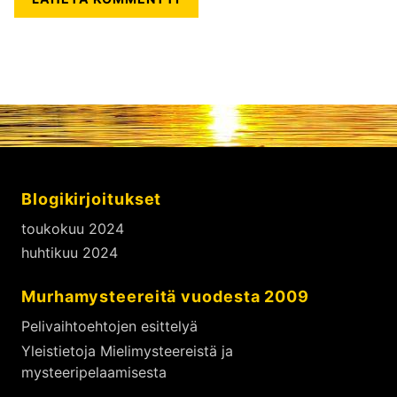
Blogikirjoitukset
toukokuu 2024
huhtikuu 2024
Murhamysteereitä vuodesta 2009
Pelivaihtoehtojen esittelyä
Yleistietoja Mielimysteereistä ja
mysteeripelaamisesta