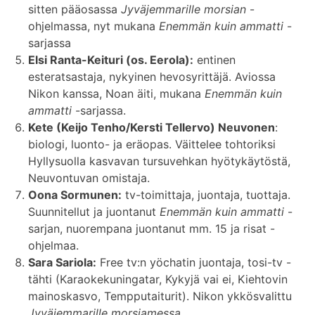
sitten pääosassa
Jyväjemmarille morsian
-
ohjelmassa, nyt mukana
Enemmän kuin ammatti
-
sarjassa
Elsi Ranta-Keituri (os. Eerola):
entinen
esteratsastaja, nykyinen hevosyrittäjä. Aviossa
Nikon kanssa, Noan äiti, mukana
Enemmän kuin
ammatti
-sarjassa.
Kete (Keijo Tenho/Kersti Tellervo) Neuvonen
:
biologi, luonto- ja eräopas. Väittelee tohtoriksi
Hyllysuolla kasvavan tursuvehkan hyötykäytöstä,
Neuvontuvan omistaja.
Oona Sormunen:
tv-toimittaja, juontaja, tuottaja.
Suunnitellut ja juontanut
Enemmän kuin ammatti
-
sarjan, nuorempana juontanut mm. 15 ja risat -
ohjelmaa.
Sara Sariola:
Free tv:n yöchatin juontaja, tosi-tv -
tähti (Karaokekuningatar, Kykyjä vai ei, Kiehtovin
mainoskasvo, Tempputaiturit). Nikon ykkösvalittu
Jyväjemmarille morsiamessa.