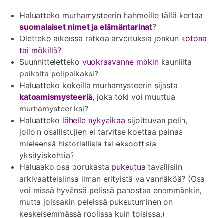
Haluatteko murhamysteerin hahmoille tällä kertaa
suomalaiset nimet ja elämäntarinat
?
Oletteko aikeissa ratkoa arvoituksia jonkun
kotona
tai mökillä?
Suunnitteletteko
vuokraavanne mökin
kauniilta
paikalta pelipaikaksi?
Haluatteko kokeilla murhamysteerin sijasta
katoamismysteeriä
, joka toki voi muuttua
murhamysteeriksi?
Haluatteko
lähelle nykyaikaa
sijoittuvan pelin,
jolloin osallistujien ei tarvitse koettaa painaa
mieleensä historiallisia tai eksoottisia
yksityiskohtia?
Haluaako osa porukasta
pukeutua
tavallisiin
arkivaatteisiinsa ilman erityistä vaivannäköä? (Osa
voi missä hyvänsä pelissä panostaa enemmänkin,
mutta joissakin peleissä pukeutuminen on
keskeisemmässä roolissa kuin toisissa.)