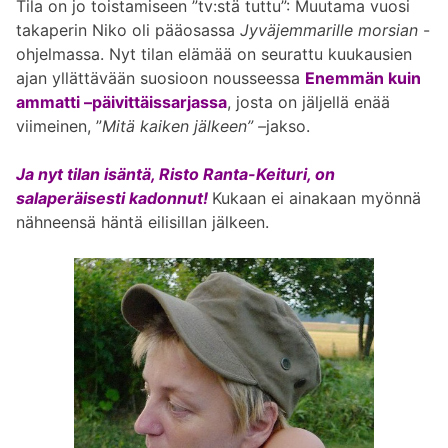
Tila on jo toistamiseen ”tv:stä tuttu”: Muutama vuosi
takaperin Niko oli pääosassa
Jyväjemmarille morsian
-
ohjelmassa. Nyt tilan elämää on seurattu kuukausien
ajan yllättävään suosioon nousseessa
Enemmän kuin
ammatti –
päivittäissarjassa
, josta on jäljellä enää
viimeinen, ”
Mitä kaiken jälkeen” –
jakso.
Ja nyt tilan isäntä, Risto Ranta-Keituri, on
salaperäisesti kadonnut!
Kukaan ei ainakaan myönnä
nähneensä häntä eilisillan jälkeen.