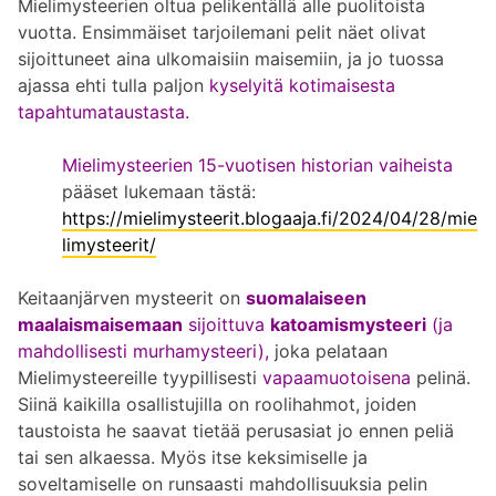
Mielimysteerien oltua pelikentällä alle puolitoista
vuotta. Ensimmäiset tarjoilemani pelit näet olivat
sijoittuneet aina ulkomaisiin maisemiin, ja jo tuossa
ajassa ehti tulla paljon
kyselyitä kotimaisesta
tapahtumataustasta.
Mielimysteerien 15-vuotisen historian vaiheista
pääset lukemaan tästä:
https://mielimysteerit.blogaaja.fi/2024/04/28/mie
limysteerit/
Keitaanjärven mysteerit on
suomalaiseen
maalaismaisemaan
sijoittuva
katoamismysteeri
(ja
mahdollisesti murhamysteeri),
joka pelataan
Mielimysteereille tyypillisesti
vapaamuotoisena
pelinä.
Siinä kaikilla osallistujilla on roolihahmot, joiden
taustoista he saavat tietää perusasiat jo ennen peliä
tai sen alkaessa. Myös itse keksimiselle ja
soveltamiselle on runsaasti mahdollisuuksia pelin