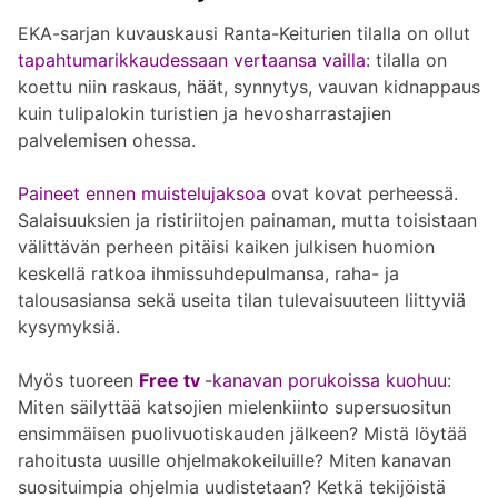
EKA-sarjan kuvauskausi Ranta-Keiturien tilalla on ollut
tapahtumarikkaudessaan vertaansa vailla
: tilalla on
koettu niin raskaus, häät, synnytys, vauvan kidnappaus
kuin tulipalokin turistien ja hevosharrastajien
palvelemisen ohessa.
Paineet ennen muistelujaksoa
ovat kovat perheessä.
Salaisuuksien ja ristiriitojen painaman, mutta toisistaan
välittävän perheen pitäisi kaiken julkisen huomion
keskellä ratkoa ihmissuhdepulmansa, raha- ja
talousasiansa sekä useita tilan tulevaisuuteen liittyviä
kysymyksiä.
Myös tuoreen
Free tv
-kanavan porukoissa kuohuu
:
Miten säilyttää katsojien mielenkiinto supersuositun
ensimmäisen puolivuotiskauden jälkeen? Mistä löytää
rahoitusta uusille ohjelmakokeiluille? Miten kanavan
suosituimpia ohjelmia uudistetaan? Ketkä tekijöistä