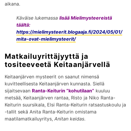
aikana.
Käväise lukemassa
lisää Mielimysteereistä
täältä:
https://mielimysteerit.blogaaja.fi/2024/05/01/
mita-ovat-mielimysteerit/
Matkailuyrittäjyyttä ja
tositeeveetä Keitaanjärvellä
Keitaanjärven mysteerit on saanut nimensä
kuvitteellisesta Keitaanjärven kunnasta. Siellä
sijaitsevaan
Ranta-Keiturin ”kohutilaan”
kuuluu
metsää, Keitaanjärven rantaa, Risto ja Niko Ranta-
Keiturin suursikala, Elsi Ranta-Keiturin ratsastuskoulu ja
-tallit sekä Anita Ranta-Keiturin omistama
maatilamatkailuyritys,
Anitan keidas
.