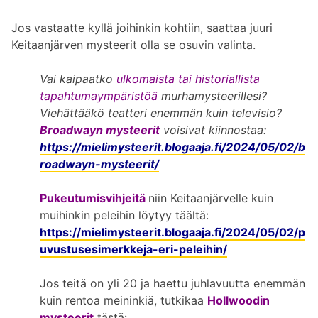
Jos vastaatte kyllä joihinkin kohtiin, saattaa juuri
Keitaanjärven mysteerit olla se osuvin valinta.
Vai kaipaatko
ulkomaista tai historiallista
tapahtumaympäristöä
murhamysteerillesi?
Viehättääkö teatteri enemmän kuin televisio?
Broadwayn mysteerit
voisivat kiinnostaa:
https://mielimysteerit.blogaaja.fi/2024/05/02/b
roadwayn-mysteerit/
Pukeutumisvihjeitä
niin Keitaanjärvelle kuin
muihinkin peleihin löytyy täältä:
https://mielimysteerit.blogaaja.fi/2024/05/02/p
uvustusesimerkkeja-eri-peleihin/
Jos teitä on yli 20 ja haettu juhlavuutta enemmän
kuin rentoa meininkiä, tutkikaa
Hollwoodin
mysteerit
tästä: