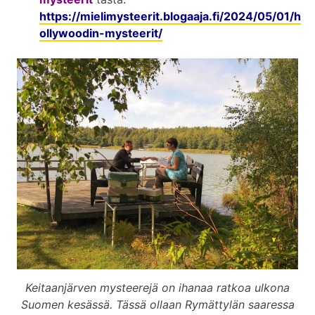
https://mielimysteerit.blogaaja.fi/2024/05/01/h
ollywoodin-mysteerit/
Keitaanjärven mysteerejä on ihanaa ratkoa ulkona
Suomen kesässä. Tässä ollaan Rymättylän saaressa