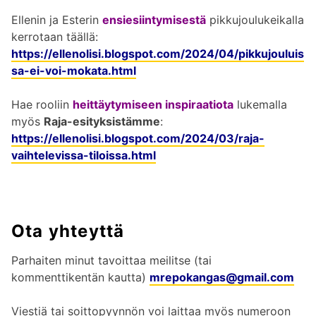
Ellenin ja Esterin
ensiesiintymisestä
pikkujoulukeikalla
kerrotaan täällä:
https://ellenolisi.blogspot.com/2024/04/pikkujouluis
sa-ei-voi-mokata.html
Hae rooliin
heittäytymiseen inspiraatiota
lukemalla
myös
Raja-esityksistämme
:
https://ellenolisi.blogspot.com/2024/03/raja-
vaihtelevissa-tiloissa.html
Ota yhteyttä
Parhaiten minut tavoittaa meilitse (tai
kommenttikentän kautta)
mrepokangas@gmail.com
Viestiä tai soittopyynnön voi laittaa myös numeroon