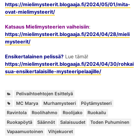
https://mielimysteerit.blogaaja.fi/2024/05/01/mita-
ovat-mielimysteerit/
Katsaus Mielimysteerien vaiheisiin
:
https://mielimysteerit.blogaaja.fi/2024/04/28/mieli
mysteerit/
Ensikertalainen pelissä?
Lue tämä!
https://mielimysteerit.blogaaja.fi/2024/04/30/rohkai
sua-ensikertalaisille-mysteeripelaajille/
K
Pelivaihtoehtojen Esittelyä
a
A
,
,
,
,
,
,
,
,
,
,
,
,
MC Marya
Murhamysteeri
Pöytämysteeri
t
v
Ravintola
Roolihahmo
Roolijako
Ruokailu
e
a
g
Ruokapöytä
Säännöt
Salaisuudet
Toden Puhuminen
i
o
n
Vapaamuotoinen
Vihjekuoret
r
s
i