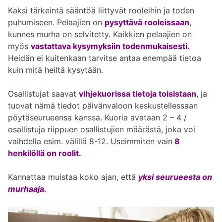
Kaksi tärkeintä sääntöä liittyvät rooleihin ja toden
puhumiseen. Pelaajien on
pysyttävä rooleissaan
,
kunnes murha on selvitetty. Kaikkien pelaajien on
myös
vastattava kysymyksiin todenmukaisesti.
Heidän ei kuitenkaan tarvitse antaa enempää tietoa
kuin mitä heiltä kysytään.
Osallistujat saavat
vihjekuorissa tietoja toisistaan
, ja
tuovat nämä tiedot päivänvaloon keskustellessaan
pöytäseurueensa kanssa. Kuoria avataan 2 – 4 /
osallistuja riippuen osallistujien määrästä, joka voi
vaihdella esim. välillä 8-12. Useimmiten vain
8
henkilöllä on roolit.
Kannattaa muistaa koko ajan, että
yksi seurueesta on
murhaaja.