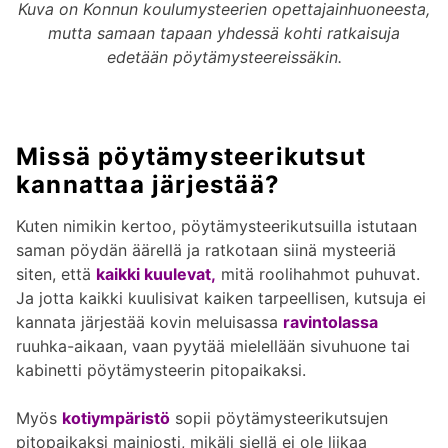
Kuva on Konnun koulumysteerien opettajainhuoneesta,
mutta samaan tapaan yhdessä kohti ratkaisuja
edetään pöytämysteereissäkin.
Missä pöytämysteerikutsut
kannattaa järjestää?
Kuten nimikin kertoo, pöytämysteerikutsuilla istutaan
saman pöydän äärellä ja ratkotaan siinä mysteeriä
siten, että
kaikki kuulevat,
mitä roolihahmot puhuvat.
Ja jotta kaikki kuulisivat kaiken tarpeellisen, kutsuja ei
kannata järjestää kovin meluisassa
ravintolassa
ruuhka-aikaan, vaan pyytää mielellään sivuhuone tai
kabinetti pöytämysteerin pitopaikaksi.
Myös
kotiympäristö
sopii pöytämysteerikutsujen
pitopaikaksi mainiosti, mikäli siellä ei ole liikaa