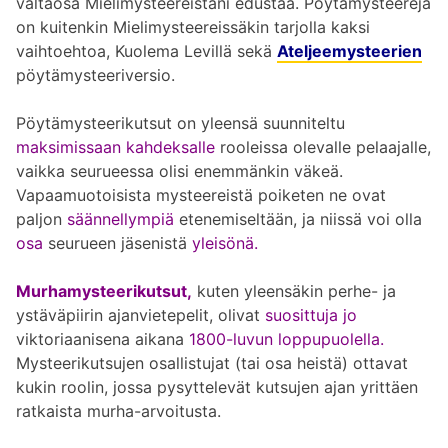
valtaosa Mielimysteereistäni edustaa. Pöytämysteerejä
on kuitenkin Mielimysteereissäkin tarjolla kaksi
vaihtoehtoa, Kuolema Levillä sekä
Ateljeemysteerien
pöytämysteeriversio.
Pöytämysteerikutsut on yleensä suunniteltu
maksimissaan kahdeksalle
rooleissa olevalle pelaajalle,
vaikka seurueessa olisi enemmänkin väkeä.
Vapaamuotoisista mysteereistä poiketen ne ovat
paljon
säännellympiä
etenemiseltään, ja niissä voi olla
osa
seurueen jäsenistä
yleisönä.
Murhamysteerikutsut,
kuten yleensäkin perhe- ja
ystäväpiirin ajanvietepelit, olivat
suosittuja jo
viktoriaanisena aikana
1800-luvun loppupuolella.
Mysteerikutsujen osallistujat (tai osa heistä) ottavat
kukin roolin, jossa pysyttelevät kutsujen ajan yrittäen
ratkaista murha-arvoitusta.