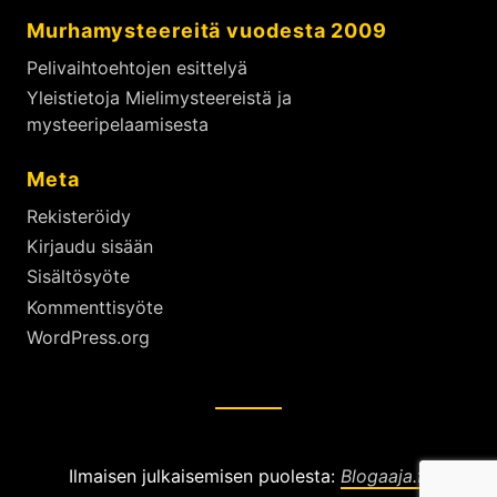
Murhamysteereitä vuodesta 2009
Pelivaihtoehtojen esittelyä
Yleistietoja Mielimysteereistä ja
mysteeripelaamisesta
Meta
Rekisteröidy
Kirjaudu sisään
Sisältösyöte
Kommenttisyöte
WordPress.org
Ilmaisen julkaisemisen puolesta:
Blogaaja.fi