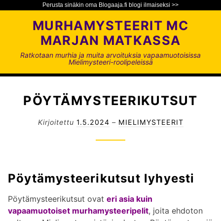
Perusta sinäkin oma Blogaaja.fi blogi ilmaiseksi >>
S
MURHAMYSTEERIT MC
i
MARJAN MATKASSA
i
r
Ratkotaan murhia ja muita arvoituksia vapaamuotoisissa
Mielimysteeri-roolipeleissä
r
y
s
PÖYTÄMYSTEERIKUTSUT
i
s
Kirjoitettu
1.5.2024
–
MIELIMYSTEERIT
ä
l
t
ö
ö
Pöytämysteerikutsut lyhyesti
n
Pöytämysteerikutsut ovat
eri asia kuin
vapaamuotoiset
murhamysteeripelit
, joita ehdoton