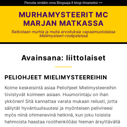
Perusta sinäkin oma Blogaaja.fi blogi ilmaiseksi >>
S
MURHAMYSTEERIT MC
i
MARJAN MATKASSA
i
r
Ratkotaan murhia ja muita arvoituksia vapaamuotoisissa
Mielimysteeri-roolipeleissä
r
y
s
Avainsana:
liittolaiset
i
s
ä
PELIOHJEET MIELIMYSTEEREIHIN
l
t
Kolme keskeisintä asiaa Peliohjeet Mielimysteereihin
ö
tiivistyvät kolmeen asiaan. Huumorintaju on ihan
ö
ykkönen! Sitä kannattaa varata mukaan reilusti, jotta
n
säilytät hyväntuulisuutesi ja myönteisen pelivireesi
myös niinä ohimenevinä hetkinä, kun joku toisista
hahmoista haastaa roolihenkilöäsi hieman ärsyttävällä