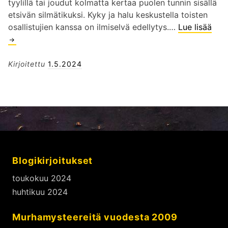
tyylillä tai joudut kolmatta kertaa puolen tunnin sisällä
etsivän silmätikuksi. Kyky ja halu keskustella toisten
osallistujien kanssa on ilmiselvä edellytys.…
Lue lisää
P
e
l
i
Kirjoitettu
1.5.2024
o
h
j
e
e
t
M
Blogikirjoitukset
i
e
toukokuu 2024
l
huhtikuu 2024
i
m
Murhamysteereitä vuodesta 2009
y